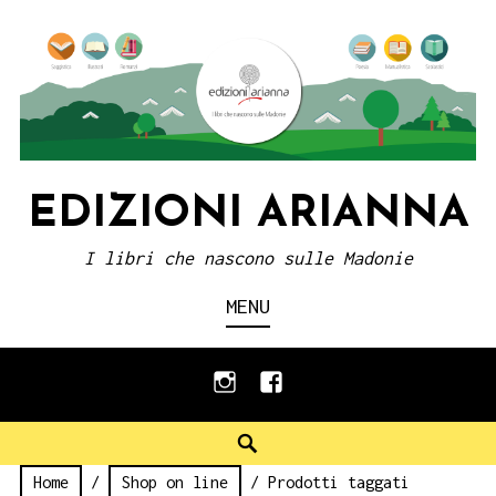
Skip
to
content
EDIZIONI ARIANNA
I libri che nascono sulle Madonie
MENU
instagram
facebook
Search
Home
/
Shop on line
/ Prodotti taggati