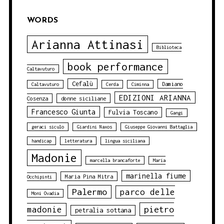
WORDS
Arianna Attinasi
Biblioteca
book performance
Caltavuturo
Cefalù
Damiano
Caltavuturo
Cerda
Ciminna
EDIZIONI ARIANNA
Cosenza
donne siciliane
Francesco Giunta
Fulvia Toscano
Gangi
geraci siculo
Giardini Naxos
Giuseppe Giovanni Battaglia
handicap
letteratura
lingua siciliana
Madonie
marcella brancaforte
Maria
marinella fiume
Maria Pina Mitra
Occhipinti
Palermo
parco delle
Moni Ovadia
pietro
madonie
petralia sottana