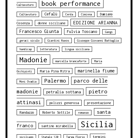
book performance
Caltavuturo
Cefalù
Damiano
Caltavuturo
Cerda
Ciminna
EDIZIONI ARIANNA
Cosenza
donne siciliane
Francesco Giunta
Fulvia Toscano
Gangi
geraci siculo
Giardini Naxos
Giuseppe Giovanni Battaglia
handicap
letteratura
lingua siciliana
Madonie
marcella brancaforte
Maria
marinella fiume
Maria Pina Mitra
Occhipinti
Palermo
parco delle
Moni Ovadia
pietro
madonie
petralia sottana
attinasi
polizzi generosa
presentazione
santa
Randazzo
Roberto Sottile
romanzo
Sicilia
franco
santino mirabella
termini
siciliano
Statale 120
Targa Florio