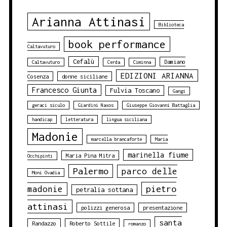
Arianna Attinasi
Biblioteca
book performance
Caltavuturo
Cefalù
Damiano
Caltavuturo
Cerda
Ciminna
EDIZIONI ARIANNA
Cosenza
donne siciliane
Francesco Giunta
Fulvia Toscano
Gangi
geraci siculo
Giardini Naxos
Giuseppe Giovanni Battaglia
handicap
letteratura
lingua siciliana
Madonie
marcella brancaforte
Maria
marinella fiume
Maria Pina Mitra
Occhipinti
Palermo
parco delle
Moni Ovadia
pietro
madonie
petralia sottana
attinasi
polizzi generosa
presentazione
santa
Randazzo
Roberto Sottile
romanzo