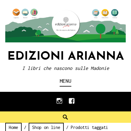
Skip
to
content
EDIZIONI ARIANNA
I libri che nascono sulle Madonie
MENU
instagram
facebook
Search
Home
/
Shop on line
/ Prodotti taggati