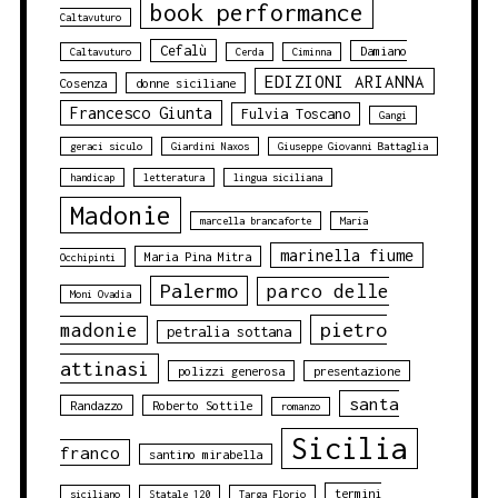
book performance
Caltavuturo
Cefalù
Damiano
Caltavuturo
Cerda
Ciminna
EDIZIONI ARIANNA
Cosenza
donne siciliane
Francesco Giunta
Fulvia Toscano
Gangi
geraci siculo
Giardini Naxos
Giuseppe Giovanni Battaglia
handicap
letteratura
lingua siciliana
Madonie
marcella brancaforte
Maria
marinella fiume
Maria Pina Mitra
Occhipinti
Palermo
parco delle
Moni Ovadia
pietro
madonie
petralia sottana
attinasi
polizzi generosa
presentazione
santa
Randazzo
Roberto Sottile
romanzo
Sicilia
franco
santino mirabella
termini
siciliano
Statale 120
Targa Florio