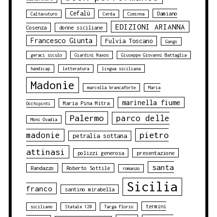
Cefalù
Damiano
Caltavuturo
Cerda
Ciminna
EDIZIONI ARIANNA
Cosenza
donne siciliane
Francesco Giunta
Fulvia Toscano
Gangi
geraci siculo
Giardini Naxos
Giuseppe Giovanni Battaglia
handicap
letteratura
lingua siciliana
Madonie
marcella brancaforte
Maria
marinella fiume
Maria Pina Mitra
Occhipinti
Palermo
parco delle
Moni Ovadia
pietro
madonie
petralia sottana
attinasi
polizzi generosa
presentazione
santa
Randazzo
Roberto Sottile
romanzo
Sicilia
franco
santino mirabella
termini
siciliano
Statale 120
Targa Florio