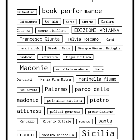
book performance
Caltavuturo
Cefalù
Damiano
Caltavuturo
Cerda
Ciminna
EDIZIONI ARIANNA
Cosenza
donne siciliane
Francesco Giunta
Fulvia Toscano
Gangi
geraci siculo
Giardini Naxos
Giuseppe Giovanni Battaglia
handicap
letteratura
lingua siciliana
Madonie
marcella brancaforte
Maria
marinella fiume
Maria Pina Mitra
Occhipinti
Palermo
parco delle
Moni Ovadia
pietro
madonie
petralia sottana
attinasi
polizzi generosa
presentazione
santa
Randazzo
Roberto Sottile
romanzo
Sicilia
franco
santino mirabella