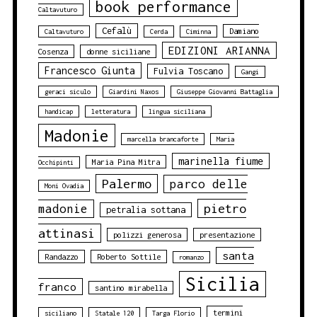
book performance
Caltavuturo
Cefalù
Damiano
Caltavuturo
Cerda
Ciminna
EDIZIONI ARIANNA
Cosenza
donne siciliane
Francesco Giunta
Fulvia Toscano
Gangi
geraci siculo
Giardini Naxos
Giuseppe Giovanni Battaglia
handicap
letteratura
lingua siciliana
Madonie
marcella brancaforte
Maria
marinella fiume
Maria Pina Mitra
Occhipinti
Palermo
parco delle
Moni Ovadia
pietro
madonie
petralia sottana
attinasi
polizzi generosa
presentazione
santa
Randazzo
Roberto Sottile
romanzo
Sicilia
franco
santino mirabella
termini
siciliano
Statale 120
Targa Florio