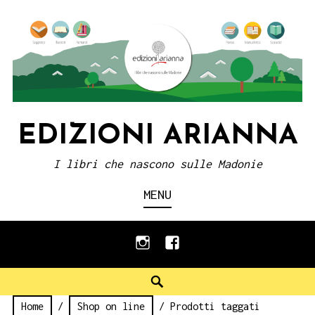
Skip
to
content
EDIZIONI ARIANNA
I libri che nascono sulle Madonie
MENU
instagram
facebook
Search
Home
/
Shop on line
/ Prodotti taggati