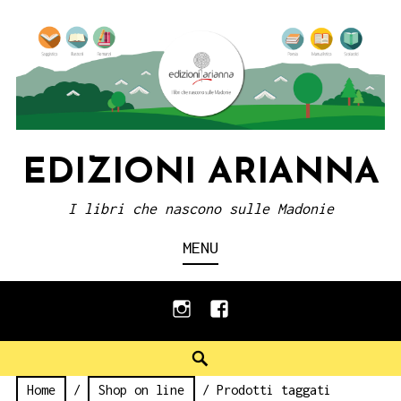
Skip
to
content
EDIZIONI ARIANNA
I libri che nascono sulle Madonie
MENU
instagram
facebook
Search
Home
/
Shop on line
/ Prodotti taggati