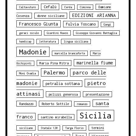
Cefalù
Damiano
Caltavuturo
Cerda
Ciminna
EDIZIONI ARIANNA
Cosenza
donne siciliane
Francesco Giunta
Fulvia Toscano
Gangi
geraci siculo
Giardini Naxos
Giuseppe Giovanni Battaglia
handicap
letteratura
lingua siciliana
Madonie
marcella brancaforte
Maria
marinella fiume
Maria Pina Mitra
Occhipinti
Palermo
parco delle
Moni Ovadia
pietro
madonie
petralia sottana
attinasi
polizzi generosa
presentazione
santa
Randazzo
Roberto Sottile
romanzo
Sicilia
franco
santino mirabella
termini
siciliano
Statale 120
Targa Florio