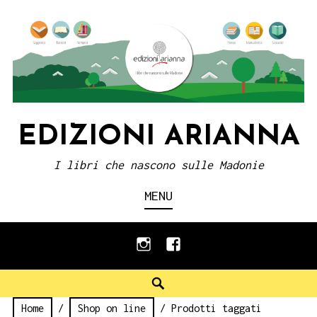
Skip
to
content
EDIZIONI ARIANNA
I libri che nascono sulle Madonie
MENU
instagram
facebook
Search
Home
/
Shop on line
/ Prodotti taggati