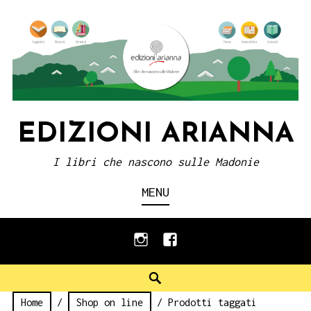
Skip
to
content
EDIZIONI ARIANNA
I libri che nascono sulle Madonie
MENU
instagram
facebook
Search
Home
/
Shop on line
/ Prodotti taggati