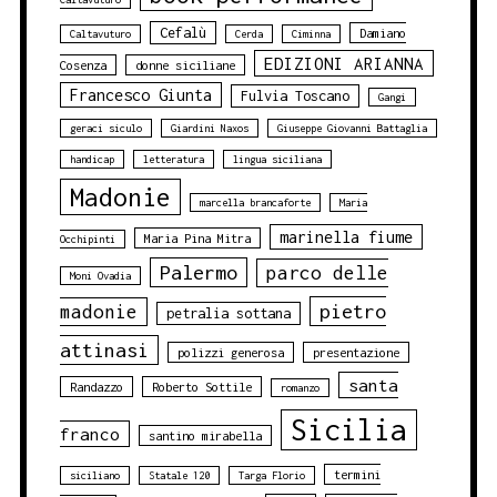
Cefalù
Damiano
Caltavuturo
Cerda
Ciminna
EDIZIONI ARIANNA
Cosenza
donne siciliane
Francesco Giunta
Fulvia Toscano
Gangi
geraci siculo
Giardini Naxos
Giuseppe Giovanni Battaglia
handicap
letteratura
lingua siciliana
Madonie
marcella brancaforte
Maria
marinella fiume
Maria Pina Mitra
Occhipinti
Palermo
parco delle
Moni Ovadia
pietro
madonie
petralia sottana
attinasi
polizzi generosa
presentazione
santa
Randazzo
Roberto Sottile
romanzo
Sicilia
franco
santino mirabella
termini
siciliano
Statale 120
Targa Florio