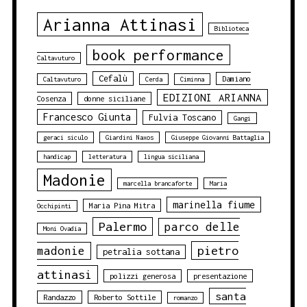
Arianna Attinasi
Biblioteca
book performance
Caltavuturo
Cefalù
Damiano
Caltavuturo
Cerda
Ciminna
EDIZIONI ARIANNA
Cosenza
donne siciliane
Francesco Giunta
Fulvia Toscano
Gangi
geraci siculo
Giardini Naxos
Giuseppe Giovanni Battaglia
handicap
letteratura
lingua siciliana
Madonie
marcella brancaforte
Maria
marinella fiume
Maria Pina Mitra
Occhipinti
Palermo
parco delle
Moni Ovadia
pietro
madonie
petralia sottana
attinasi
polizzi generosa
presentazione
santa
Randazzo
Roberto Sottile
romanzo