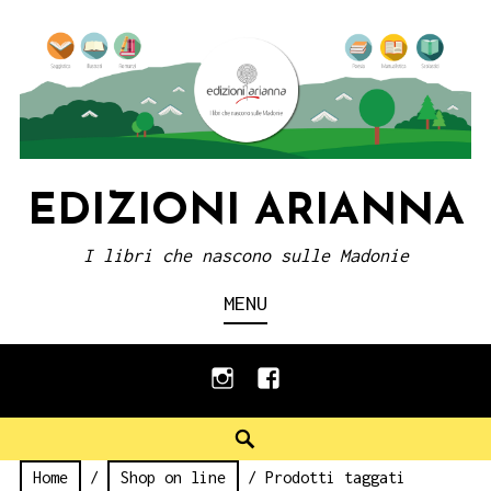
Skip
to
content
EDIZIONI ARIANNA
I libri che nascono sulle Madonie
MENU
instagram
facebook
Search
Home
/
Shop on line
/ Prodotti taggati