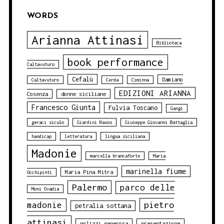
WORDS
Arianna Attinasi
Biblioteca
book performance
Caltavuturo
Cefalù
Damiano
Caltavuturo
Cerda
Ciminna
EDIZIONI ARIANNA
Cosenza
donne siciliane
Francesco Giunta
Fulvia Toscano
Gangi
geraci siculo
Giardini Naxos
Giuseppe Giovanni Battaglia
handicap
letteratura
lingua siciliana
Madonie
marcella brancaforte
Maria
marinella fiume
Maria Pina Mitra
Occhipinti
Palermo
parco delle
Moni Ovadia
pietro
madonie
petralia sottana
attinasi
polizzi generosa
presentazione