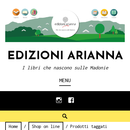
Skip
to
content
EDIZIONI ARIANNA
I libri che nascono sulle Madonie
MENU
instagram
facebook
Search
Home
/
Shop on line
/ Prodotti taggati