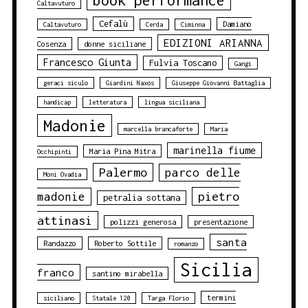
book performance
Caltavuturo
Cefalù
Damiano
Caltavuturo
Cerda
Ciminna
EDIZIONI ARIANNA
Cosenza
donne siciliane
Francesco Giunta
Fulvia Toscano
Gangi
geraci siculo
Giardini Naxos
Giuseppe Giovanni Battaglia
handicap
letteratura
lingua siciliana
Madonie
marcella brancaforte
Maria
marinella fiume
Maria Pina Mitra
Occhipinti
Palermo
parco delle
Moni Ovadia
pietro
madonie
petralia sottana
attinasi
polizzi generosa
presentazione
santa
Randazzo
Roberto Sottile
romanzo
Sicilia
franco
santino mirabella
termini
siciliano
Statale 120
Targa Florio