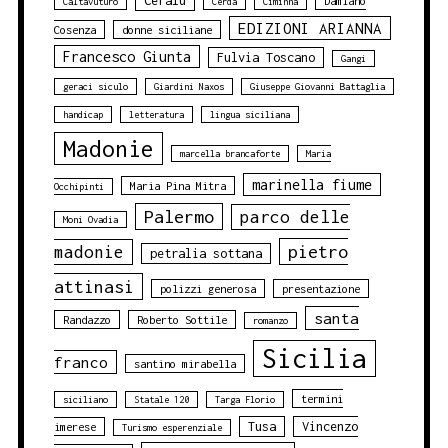
Cefalù
Damiano
Caltavuturo
Cerda
Ciminna
EDIZIONI ARIANNA
Cosenza
donne siciliane
Francesco Giunta
Fulvia Toscano
Gangi
geraci siculo
Giardini Naxos
Giuseppe Giovanni Battaglia
handicap
letteratura
lingua siciliana
Madonie
marcella brancaforte
Maria
marinella fiume
Maria Pina Mitra
Occhipinti
Palermo
parco delle
Moni Ovadia
pietro
madonie
petralia sottana
attinasi
polizzi generosa
presentazione
santa
Randazzo
Roberto Sottile
romanzo
Sicilia
franco
santino mirabella
termini
siciliano
Statale 120
Targa Florio
Tusa
Vincenzo
imerese
Turismo esperenziale