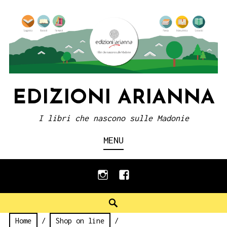
Skip
to
content
EDIZIONI ARIANNA
I libri che nascono sulle Madonie
MENU
instagram
facebook
Search
Home
/
Shop on line
/