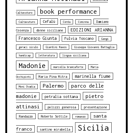
book performance
Caltavuturo
Cefalù
Damiano
Caltavuturo
Cerda
Ciminna
EDIZIONI ARIANNA
Cosenza
donne siciliane
Francesco Giunta
Fulvia Toscano
Gangi
geraci siculo
Giardini Naxos
Giuseppe Giovanni Battaglia
handicap
letteratura
lingua siciliana
Madonie
marcella brancaforte
Maria
marinella fiume
Maria Pina Mitra
Occhipinti
Palermo
parco delle
Moni Ovadia
pietro
madonie
petralia sottana
attinasi
polizzi generosa
presentazione
santa
Randazzo
Roberto Sottile
romanzo
Sicilia
franco
santino mirabella