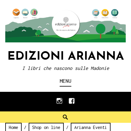
Skip
to
content
EDIZIONI ARIANNA
I libri che nascono sulle Madonie
MENU
instagram
facebook
Search
Home
/
Shop on line
/
Arianna Eventi