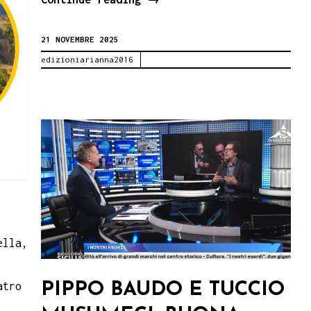
due
21 NOVEMBRE 2025
ragazzi
edizioniarianna2016
che…
ella,
PIPPO BAUDO E TUCCIO
atro