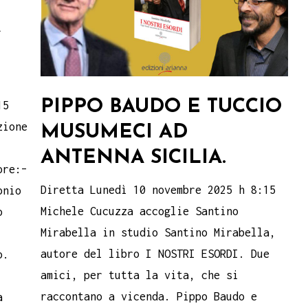
A
PIPPO BAUDO E TUCCIO
15
zione
MUSUMECI AD
ANTENNA SICILIA.
ore:–
Diretta Lunedì 10 novembre 2025 h 8:15
onio
Michele Cucuzza accoglie Santino
o
Mirabella in studio Santino Mirabella,
autore del libro I NOSTRI ESORDI. Due
o.
amici, per tutta la vita, che si
raccontano a vicenda. Pippo Baudo e
à