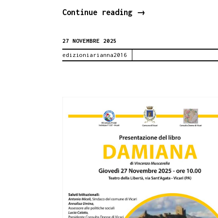
Catania.
Continue reading
→
Il
27 NOVEMBRE 2025
Premio
edizioniarianna2016
Efesto
alla
XIII
edizione