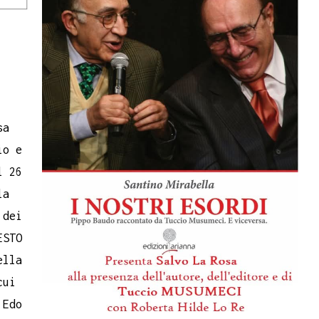
sa
io e
l 26
la
 dei
ESTO
ella
cui
 Edo