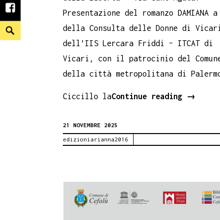
facebook
Presentazione del romanzo DAMIANA a
Search
della Consulta delle Donne di Vicar
dell’IIS Lercara Friddi – ITCAT di
Vicari, con il patrocinio del Comun
della città metropolitana di Palerm
Damiana
Ciccillo la
Continue reading
→
a
21 NOVEMBRE 2025
Vicari
edizioniarianna2016