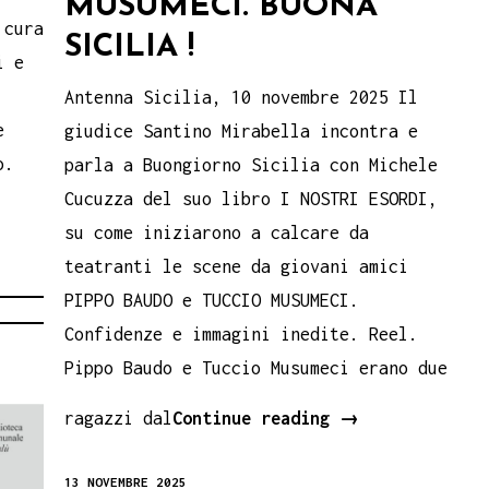
MUSUMECI. BUONA
 cura
SICILIA !
i e
Antenna Sicilia, 10 novembre 2025 Il
e
giudice Santino Mirabella incontra e
o.
parla a Buongiorno Sicilia con Michele
Cucuzza del suo libro I NOSTRI ESORDI,
su come iniziarono a calcare da
teatranti le scene da giovani amici
PIPPO BAUDO e TUCCIO MUSUMECI.
Confidenze e immagini inedite. Reel.
Pippo Baudo e Tuccio Musumeci erano due
Pippo
ragazzi dal
Continue reading
→
Baudo
13 NOVEMBRE 2025
e