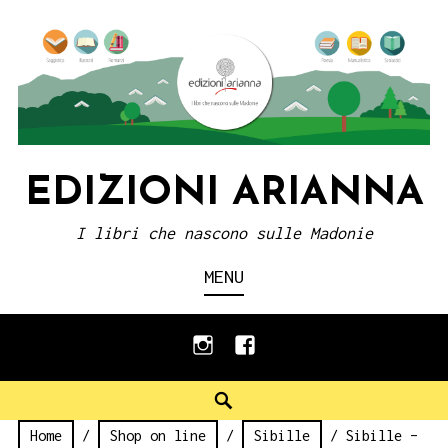
Skip
to
content
EDIZIONI ARIANNA
I libri che nascono sulle Madonie
MENU
instagram
facebook
Search
Home
/
Shop on line
/
Sibille
/ Sibille –