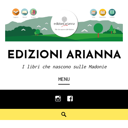
Skip
to
content
EDIZIONI ARIANNA
I libri che nascono sulle Madonie
MENU
instagram
facebook
Search