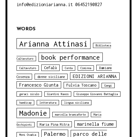
info@edizioniarianna.it 06452190827
WORDS
Arianna Attinasi
Biblioteca
book performance
Caltavuturo
Cefalù
Damiano
Caltavuturo
Cerda
Ciminna
EDIZIONI ARIANNA
Cosenza
donne siciliane
Francesco Giunta
Fulvia Toscano
Gangi
geraci siculo
Giardini Naxos
Giuseppe Giovanni Battaglia
handicap
letteratura
lingua siciliana
Madonie
marcella brancaforte
Maria
marinella fiume
Maria Pina Mitra
Occhipinti
Palermo
parco delle
Moni Ovadia