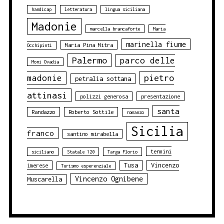
handicap
letteratura
lingua siciliana
Madonie
marcella brancaforte
Maria
marinella fiume
Maria Pina Mitra
Occhipinti
Palermo
parco delle
Moni Ovadia
pietro
madonie
petralia sottana
attinasi
polizzi generosa
presentazione
santa
Randazzo
Roberto Sottile
romanzo
Sicilia
franco
santino mirabella
termini
siciliano
Statale 120
Targa Florio
Tusa
Vincenzo
imerese
Turismo esperenziale
Vincenzo Ognibene
Muscarella