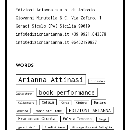
Edizioni Arianna s.a.s. di Antonio
Giovanni Minutella & C. Via Zefiro, 1
Geraci Siculo (PA) Sicilia 90010
info@edizioniarianna.it +39 0921.643378
info@edizioniarianna.it 06452190827
WORDS
Arianna Attinasi
Biblioteca
book performance
Caltavuturo
Cefalù
Damiano
Caltavuturo
Cerda
Ciminna
EDIZIONI ARIANNA
Cosenza
donne siciliane
Francesco Giunta
Fulvia Toscano
Gangi
geraci siculo
Giardini Naxos
Giuseppe Giovanni Battaglia