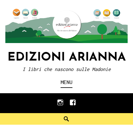
Skip
to
content
EDIZIONI ARIANNA
I libri che nascono sulle Madonie
MENU
instagram
facebook
Search