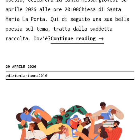
aprile 2026 alle ore 20:00Chiesa di Santa
Maria La Porta. Qui di seguito una sua bella
poesia sul tema, tratta dalla suddetta
Pane
raccolta. Dov’è?
Continue reading
→
e
Paradiso
29 APRILE 2026
a
edizioniarianna2016
Geraci.