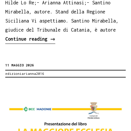
Hilde Lo Re;– Arianna Attinasi;– Santino
Mirabella, autore. Stand della Regione
Siciliana Vi aspettiamo. Santino Mirabella,
giudice del Tribunale di Catania, è autore
Pippo
Continue reading
→
Baudo
al
11 MAGGIO 2026
Salone
edizioniarianna2016
del
Libro
di
Torino