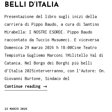
BELLI D’ITALIA
Presentazione del libro sugli inizi della
carriera di Pippo Baudo, a cura di Santino
Mirabella: I NOSTRI ESORDI. Pippo Baudo
raccontato da Tuccio Musumeci. E viceversa
Domenica 29 marzo 2026 h 18:00Cine Teatro
TempioVia Gugliemo Marconi 1Militello Val di
Catania. Nel Borgo dei Borghi più belli
d’Italia 2025interverranno, con l’Autore: On.
Giovanni Burtone, Sindaco del
Pippo
Continue reading
→
Baudo
nella
22 MARZO 2026
sua