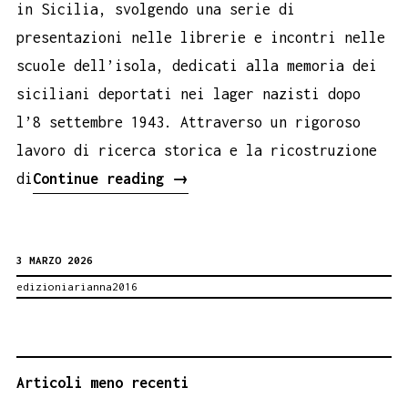
in Sicilia, svolgendo una serie di
presentazioni nelle librerie e incontri nelle
scuole dell’isola, dedicati alla memoria dei
siciliani deportati nei lager nazisti dopo
l’8 settembre 1943. Attraverso un rigoroso
lavoro di ricerca storica e la ricostruzione
Sicilia
di
Continue reading
→
Lorenzetti
Tour
3 MARZO 2026
edizioniarianna2016
NAVIGAZIONE
Articoli meno recenti