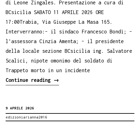
di Leone Zingales. Presentazione a cura di
BCsicilia SABATO 11 APRILE 2026 ORE
17:00Trabia, Via Giuseppe La Masa 165.
Interverranno:– il sindaco Francesco Bondì; –
l’assessora Cinzia Amenta; – il presidente
della locale sezione BCsicilia ing. Salvatore
Scalici, nipote omonimo del soldato di
Trappeto morto in un incidente
I
Continue reading
→
terribili
anni
9 APRILE 2026
del
edizioniarianna2016
nazismo