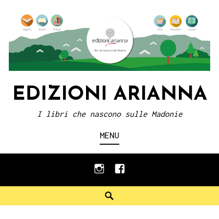
Skip
to
content
EDIZIONI ARIANNA
I libri che nascono sulle Madonie
MENU
instagram
facebook
Search