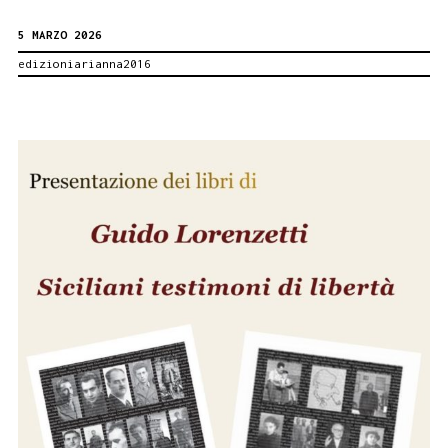
con
5 MARZO 2026
i
edizioniarianna2016
libri
che
nascono
sulle
Madonie