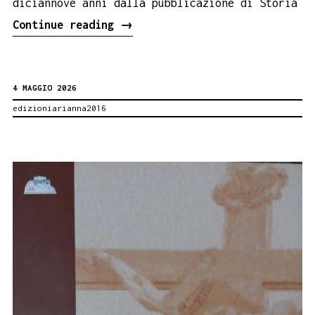
diciannove anni dalla pubblicazione di Storia
Il
Continue reading
→
Duomo
di
4 MAGGIO 2026
Petralia
edizioniarianna2016
Sottana