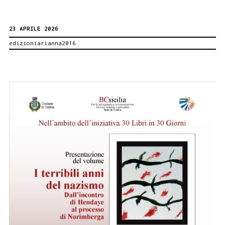
Giornata
23 APRILE 2026
mondiale
edizioniarianna2016
del
libro.