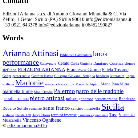
Contatti
Edizioni Arianna s.a.s. di Antonio Giovanni Minutella & C. Via
Zefiro, 1 Geraci Siculo (PA) Sicilia 90010 info@edizioniarianna.it
+39 0921.643378 info@edizioniarianna.it 06452190827
Words
Arianna Attinasi
book
Biblioteca Caltavuturo
performance
Cefalù
Damiano Cosenza
donne
Caltavuturo
Cerda
Ciminna
EDIZIONI ARIANNA
Francesco Giunta
Fulvia Toscano
siciliane
Gangi
geraci siculo
Giardini Naxos
Giuseppe Giovanni Battaglia
handicap
letteratura
lingua
Madonie
Maria Pina Mitra
siciliana
marcella brancaforte
Maria Occhipinti
Palermo
parco delle madonie
marinella fiume
Moni Ovadia
pietro attinasi
petralia sottana
polizzi generosa
presentazione
Randazzo
Sicilia
santa franco
Roberto Sottile
santino mirabella
romanzo
Tusa
Vincenzo
termini imerese
siciliano
Statale 120
Targa Florio
Turismo esperenziale
Vincenzo Ognibene
Muscarella
©
edizioniarianna2016