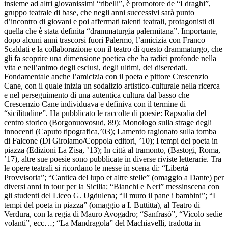
insieme ad altri giovanissimi “ribelli”, è promotore de “I draghi”,
gruppo teatrale di base, che negli anni successivi sarà punto
d’incontro di giovani e poi affermati talenti teatrali, protagonisti di
quella che è stata definita “drammaturgia palermitana”. Importante,
dopo alcuni anni trascorsi fuori Palermo, l’amicizia con Franco
Scaldati e la collaborazione con il teatro di questo drammaturgo, che
gli fa scoprire una dimensione poetica che ha radici profonde nella
vita e nell’animo degli esclusi, degli ultimi, dei diseredati.
Fondamentale anche l’amicizia con il poeta e pittore Crescenzio
Cane, con il quale inizia un sodalizio artistico-culturale nella ricerca
e nel perseguimento di una autentica cultura dal basso che
Crescenzio Cane individuava e definiva con il termine di
“sicilitudine”. Ha pubblicato le raccolte di poesie: Rapsodia del
centro storico (Borgonuovosud, 89); Monologo sulla strage degli
innocenti (Caputo tipografica,’03); Lamento ragionato sulla tomba
di Falcone (Di Girolamo/Coppola editori, ’10); I tempi del poeta in
piazza (Edizioni La Zisa, ’13); In città al tramonto, (Bastogi, Roma,
’17), altre sue poesie sono pubblicate in diverse riviste letterarie. Tra
le opere teatrali si ricordano le messe in scena di: “Libertà
Provvisoria”; “Cantica del lupo et altre stelle” (omaggio a Dante) per
diversi anni in tour per la Sicilia; “Bianchi e Neri” messinscena con
gli studenti del Liceo G. Ugdulena; “Il muro il pane i bambini”; “I
tempi del poeta in piazza” (omaggio a I. Buttitta), al Teatro di
Verdura, con la regia di Mauro Avogadro; “Sanfrasò”, “Vicolo sedie
volanti”, ecc…; “La Mandragola” del Machiavelli, tradotta in