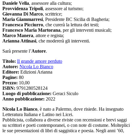
Daniele Vella
, assessore alla cultura;
Provvidenza Tripoli
, assessore al turismo;
Giovanna Di Marco
, scrittrice;
Maria Giammarresi
, Presidente BC Sicilia di Bagheria;
Francesca Picciurro
, che curerà la lettura dei testi;
Francesco Maria Martorana
, per gli interventi musicali;
Marco Manera
, attore e regista;
Arianna Attinasi
, che modererà gli interventi.
Sarà presente l’
Autore
.
Titolo:
Il grande amore perduto
Autore:
Nicola Lo Bianco
Editore:
Edizioni Arianna
Pagine:
80
Prezzo:
10,00
ISBN:
9791280528124
Luogo di pubblicazione:
Geraci Siculo
Anno pubblicazione:
2022
Nicola Lo Bianco
, è nato a Palermo, dove risiede. Ha insegnato
Letteratura Italiana e Latino nei Licei.
Pubblicista, collabora a diverse riviste con recensioni e brevi saggi
su scrittori e poeti contemporanei, o con note di costume. Molteplici
le sue presentazioni di libri di saggistica e poesia. Negli anni ’60,