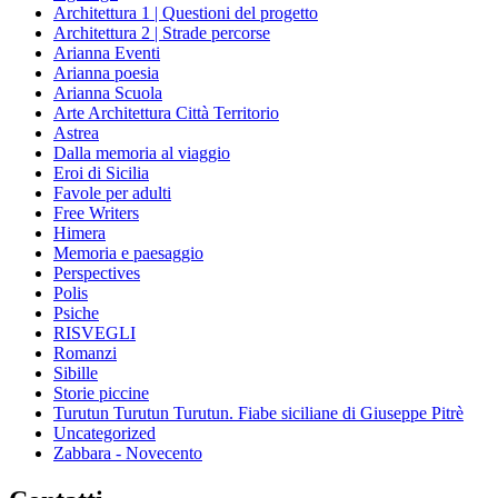
Architettura 1 | Questioni del progetto
Architettura 2 | Strade percorse
Arianna Eventi
Arianna poesia
Arianna Scuola
Arte Architettura Città Territorio
Astrea
Dalla memoria al viaggio
Eroi di Sicilia
Favole per adulti
Free Writers
Himera
Memoria e paesaggio
Perspectives
Polis
Psiche
RISVEGLI
Romanzi
Sibille
Storie piccine
Turutun Turutun Turutun. Fiabe siciliane di Giuseppe Pitrè
Uncategorized
Zabbara - Novecento