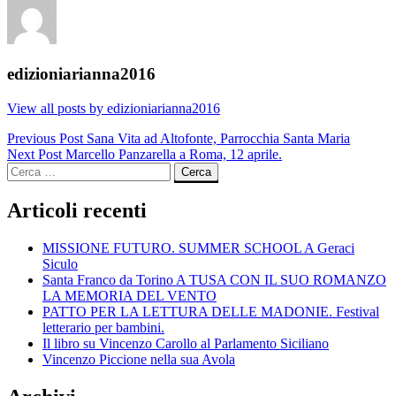
edizioniarianna2016
View all posts by edizioniarianna2016
Navigazione
Previous Post
Sana Vita ad Altofonte, Parrocchia Santa Maria
Next Post
Marcello Panzarella a Roma, 12 aprile.
articoli
Ricerca
per:
Articoli recenti
MISSIONE FUTURO. SUMMER SCHOOL A Geraci
Siculo
Santa Franco da Torino A TUSA CON IL SUO ROMANZO
LA MEMORIA DEL VENTO
PATTO PER LA LETTURA DELLE MADONIE. Festival
letterario per bambini.
Il libro su Vincenzo Carollo al Parlamento Siciliano
Vincenzo Piccione nella sua Avola