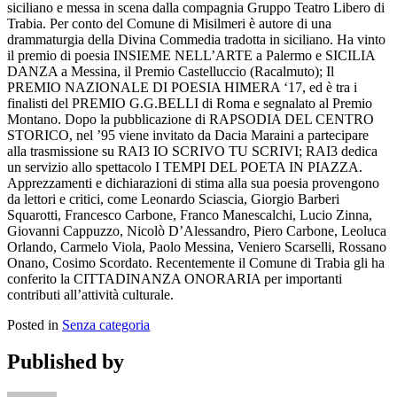
siciliano e messa in scena dalla compagnia Gruppo Teatro Libero di
Trabia. Per conto del Comune di Misilmeri è autore di una
drammaturgia della Divina Commedia tradotta in siciliano. Ha vinto
il premio di poesia INSIEME NELL’ARTE a Palermo e SICILIA
DANZA a Messina, il Premio Castelluccio (Racalmuto); Il
PREMIO NAZIONALE DI POESIA HIMERA ‘17, ed è tra i
finalisti del PREMIO G.G.BELLI di Roma e segnalato al Premio
Montano. Dopo la pubblicazione di RAPSODIA DEL CENTRO
STORICO, nel ’95 viene invitato da Dacia Maraini a partecipare
alla trasmissione su RAI3 IO SCRIVO TU SCRIVI; RAI3 dedica
un servizio allo spettacolo I TEMPI DEL POETA IN PIAZZA.
Apprezzamenti e dichiarazioni di stima alla sua poesia provengono
da lettori e critici, come Leonardo Sciascia, Giorgio Barberi
Squarotti, Francesco Carbone, Franco Manescalchi, Lucio Zinna,
Giovanni Cappuzzo, Nicolò D’Alessandro, Piero Carbone, Leoluca
Orlando, Carmelo Viola, Paolo Messina, Veniero Scarselli, Rossano
Onano, Cosimo Scordato. Recentemente il Comune di Trabia gli ha
conferito la CITTADINANZA ONORARIA per importanti
contributi all’attività culturale.
Posted in
Senza categoria
Published by