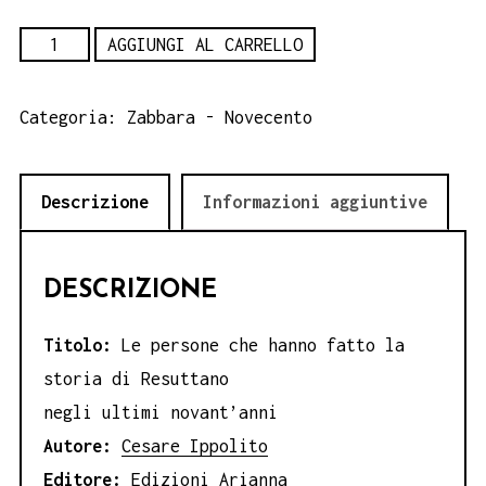
Le
AGGIUNGI AL CARRELLO
persone
che
Categoria:
Zabbara - Novecento
hanno
fatto
Descrizione
Informazioni aggiuntive
la
storia
di
DESCRIZIONE
Resuttano
quantità
Titolo:
Le persone che hanno fatto la
storia di Resuttano
negli ultimi novant’anni
Autore:
Cesare Ippolito
Editore:
Edizioni Arianna