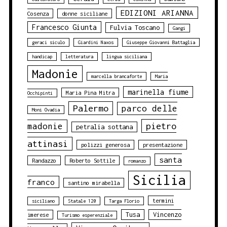
EDIZIONI ARIANNA
Cosenza
donne siciliane
Francesco Giunta
Fulvia Toscano
Gangi
geraci siculo
Giardini Naxos
Giuseppe Giovanni Battaglia
handicap
letteratura
lingua siciliana
Madonie
marcella brancaforte
Maria
marinella fiume
Maria Pina Mitra
Occhipinti
Palermo
parco delle
Moni Ovadia
pietro
madonie
petralia sottana
attinasi
polizzi generosa
presentazione
santa
Randazzo
Roberto Sottile
romanzo
Sicilia
franco
santino mirabella
termini
siciliano
Statale 120
Targa Florio
Tusa
Vincenzo
imerese
Turismo esperenziale