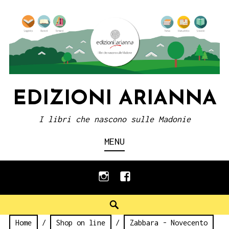
Skip
to
content
EDIZIONI ARIANNA
I libri che nascono sulle Madonie
MENU
instagram
facebook
Search
Home
/
Shop on line
/
Zabbara - Novecento