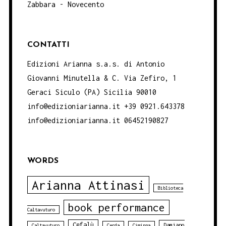
Zabbara - Novecento
CONTATTI
Edizioni Arianna s.a.s. di Antonio
Giovanni Minutella & C. Via Zefiro, 1
Geraci Siculo (PA) Sicilia 90010
info@edizioniarianna.it +39 0921.643378
info@edizioniarianna.it 06452190827
WORDS
Arianna Attinasi
Biblioteca
book performance
Caltavuturo
Cefalù
Damiano
Caltavuturo
Cerda
Ciminna