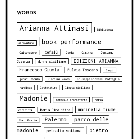
WORDS
Arianna Attinasi
Biblioteca
book performance
Caltavuturo
Cefalù
Damiano
Caltavuturo
Cerda
Ciminna
EDIZIONI ARIANNA
Cosenza
donne siciliane
Francesco Giunta
Fulvia Toscano
Gangi
geraci siculo
Giardini Naxos
Giuseppe Giovanni Battaglia
handicap
letteratura
lingua siciliana
Madonie
marcella brancaforte
Maria
marinella fiume
Maria Pina Mitra
Occhipinti
Palermo
parco delle
Moni Ovadia
pietro
madonie
petralia sottana