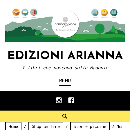
Skip
to
content
EDIZIONI ARIANNA
I libri che nascono sulle Madonie
MENU
instagram
facebook
Search
Home
/
Shop on line
/
Storie piccine
/ Non