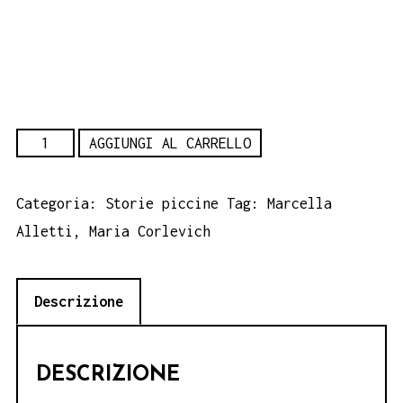
Non
AGGIUNGI AL CARRELLO
più
gattopardi
Categoria:
Storie piccine
Tag:
Marcella
ma
Alletti
,
Maria Corlevich
formiche
-
Descrizione
Marcella
Alletti
-
DESCRIZIONE
Maria