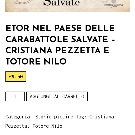
ETOR NEL PAESE DELLE
CARABATTOLE SALVATE –
CRISTIANA PEZZETTA E
TOTORE NILO
€
9.50
Etor
AGGIUNGI AL CARRELLO
nel
paese
Categoria:
Storie piccine
Tag:
Cristiana
delle
Pezzetta
,
Totore Nilo
carabattole