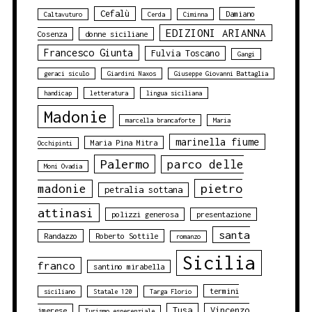
Cefalù
Damiano
Caltavuturo
Cerda
Ciminna
EDIZIONI ARIANNA
Cosenza
donne siciliane
Francesco Giunta
Fulvia Toscano
Gangi
geraci siculo
Giardini Naxos
Giuseppe Giovanni Battaglia
handicap
letteratura
lingua siciliana
Madonie
marcella brancaforte
Maria
marinella fiume
Maria Pina Mitra
Occhipinti
Palermo
parco delle
Moni Ovadia
pietro
madonie
petralia sottana
attinasi
polizzi generosa
presentazione
santa
Randazzo
Roberto Sottile
romanzo
Sicilia
franco
santino mirabella
termini
siciliano
Statale 120
Targa Florio
Tusa
Vincenzo
imerese
Turismo esperenziale