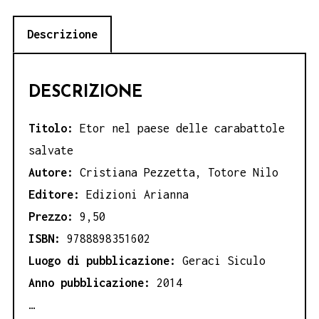
salvate
Descrizione
-
Cristiana
Pezzetta
DESCRIZIONE
e
Totore
Titolo:
Etor nel paese delle carabattole
Nilo
salvate
quantità
Autore:
Cristiana Pezzetta, Totore Nilo
Editore:
Edizioni Arianna
Prezzo:
9,50
ISBN:
9788898351602
Luogo di pubblicazione:
Geraci Siculo
Anno pubblicazione:
2014
…