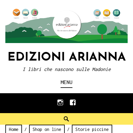
Skip
to
content
EDIZIONI ARIANNA
I libri che nascono sulle Madonie
MENU
instagram
facebook
Search
Home
/
Shop on line
/
Storie piccine