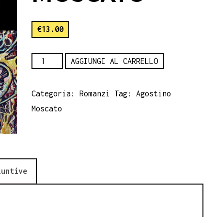
€
13.00
Ho
AGGIUNGI AL CARRELLO
ucciso
mio
Categoria:
Romanzi
Tag:
Agostino
figlio
Moscato
-
Agostino
Moscato
quantità
iuntive