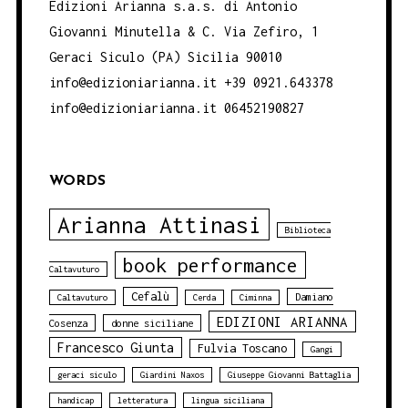
Edizioni Arianna s.a.s. di Antonio
Giovanni Minutella & C. Via Zefiro, 1
Geraci Siculo (PA) Sicilia 90010
info@edizioniarianna.it +39 0921.643378
info@edizioniarianna.it 06452190827
WORDS
Arianna Attinasi
Biblioteca
book performance
Caltavuturo
Cefalù
Damiano
Caltavuturo
Cerda
Ciminna
EDIZIONI ARIANNA
Cosenza
donne siciliane
Francesco Giunta
Fulvia Toscano
Gangi
geraci siculo
Giardini Naxos
Giuseppe Giovanni Battaglia
handicap
letteratura
lingua siciliana