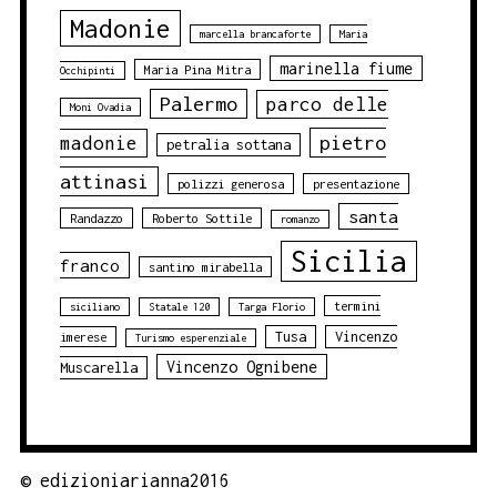
Madonie
marcella brancaforte
Maria
marinella fiume
Maria Pina Mitra
Occhipinti
Palermo
parco delle
Moni Ovadia
pietro
madonie
petralia sottana
attinasi
polizzi generosa
presentazione
santa
Randazzo
Roberto Sottile
romanzo
Sicilia
franco
santino mirabella
termini
siciliano
Statale 120
Targa Florio
Tusa
Vincenzo
imerese
Turismo esperenziale
Vincenzo Ognibene
Muscarella
©
edizioniarianna2016