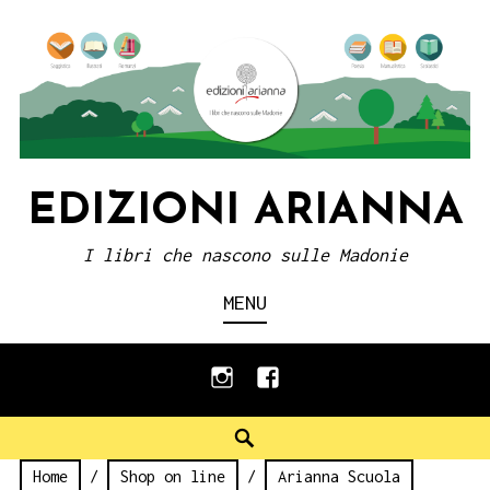
Skip
to
content
EDIZIONI ARIANNA
I libri che nascono sulle Madonie
MENU
instagram
facebook
Search
Home
/
Shop on line
/
Arianna Scuola