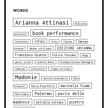
WORDS
Arianna Attinasi
Biblioteca
book performance
Caltavuturo
Cefalù
Damiano
Caltavuturo
Cerda
Ciminna
EDIZIONI ARIANNA
Cosenza
donne siciliane
Francesco Giunta
Fulvia Toscano
Gangi
geraci siculo
Giardini Naxos
Giuseppe Giovanni Battaglia
handicap
letteratura
lingua siciliana
Madonie
marcella brancaforte
Maria
marinella fiume
Maria Pina Mitra
Occhipinti
Palermo
parco delle
Moni Ovadia
pietro
madonie
petralia sottana