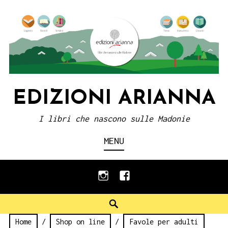
Skip
to
content
EDIZIONI ARIANNA
I libri che nascono sulle Madonie
MENU
instagram
facebook
Search
Home
/
Shop on line
/
Favole per adulti