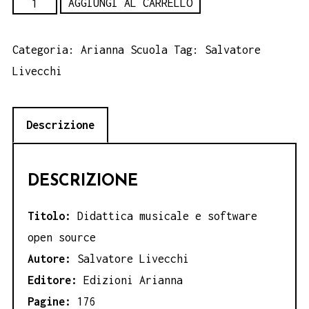
Didattica
AGGIUNGI AL CARRELLO
musicale
e
Categoria:
Arianna Scuola
Tag:
Salvatore
software
Livecchi
open
source
Descrizione
-
Salvatore
Livecchi
DESCRIZIONE
quantità
Titolo:
Didattica musicale e software
open source
Autore:
Salvatore Livecchi
Editore:
Edizioni Arianna
Pagine:
176