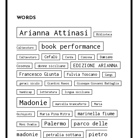
WORDS
Arianna Attinasi
Biblioteca
book performance
Caltavuturo
Cefalù
Damiano
Caltavuturo
Cerda
Ciminna
EDIZIONI ARIANNA
Cosenza
donne siciliane
Francesco Giunta
Fulvia Toscano
Gangi
geraci siculo
Giardini Naxos
Giuseppe Giovanni Battaglia
handicap
letteratura
lingua siciliana
Madonie
marcella brancaforte
Maria
marinella fiume
Maria Pina Mitra
Occhipinti
Palermo
parco delle
Moni Ovadia
pietro
madonie
petralia sottana