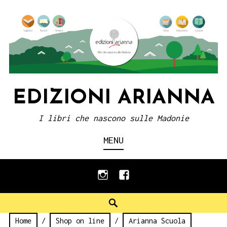
Skip
to
content
EDIZIONI ARIANNA
I libri che nascono sulle Madonie
MENU
instagram
facebook
Search
Home
/
Shop on line
/
Arianna Scuola