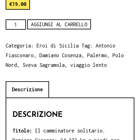
€
19.00
Il
AGGIUNGI AL CARRELLO
camminatore
solitario.
Categoria:
Eroi di Sicilia
Tag:
Antonio
Damiano
Fiasconaro
,
Damiano Cosenza
,
Palermo
,
Polo
Cosenza:
Nord
,
Sveva Sagramola
,
viaggio lento
24.272
km
Descrizione
a
piedi
per
DESCRIZIONE
le
strade
Titolo:
Il camminatore solitario.