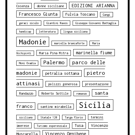
EDIZIONI ARIANNA
Cosenza
donne siciliane
Francesco Giunta
Fulvia Toscano
Gangi
geraci siculo
Giardini Naxos
Giuseppe Giovanni Battaglia
handicap
letteratura
lingua siciliana
Madonie
marcella brancaforte
Maria
marinella fiume
Maria Pina Mitra
Occhipinti
Palermo
parco delle
Moni Ovadia
pietro
madonie
petralia sottana
attinasi
polizzi generosa
presentazione
santa
Randazzo
Roberto Sottile
romanzo
Sicilia
franco
santino mirabella
termini
siciliano
Statale 120
Targa Florio
Tusa
Vincenzo
imerese
Turismo esperenziale
Vincenzo Ognibene
Muscarella