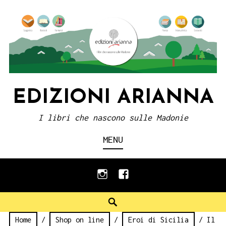
Skip
to
content
EDIZIONI ARIANNA
I libri che nascono sulle Madonie
MENU
instagram
facebook
Search
Home
/
Shop on line
/
Eroi di Sicilia
/ Il