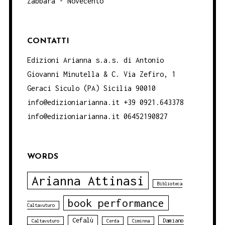
Zabbara - Novecento
CONTATTI
Edizioni Arianna s.a.s. di Antonio
Giovanni Minutella & C. Via Zefiro, 1
Geraci Siculo (PA) Sicilia 90010
info@edizioniarianna.it +39 0921.643378
info@edizioniarianna.it 06452190827
WORDS
Arianna Attinasi
Biblioteca
book performance
Caltavuturo
Cefalù
Damiano
Caltavuturo
Cerda
Ciminna