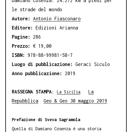
del
Damiano Cosenza: 24.272 km a piedi per
mondo
le strade del mondo
quantità
Autore:
Antonio Fiasconaro
Editore:
Edizioni Arianna
Pagine:
286
Prezzo:
€ 19,00
ISBN:
978–88–99981–58–7
Luogo di pubblicazione:
Geraci Siculo
Anno pubblicazione:
2019
RASSEGNA STAMPA
:
La
La Sicilia
Repubblica
Geo & Geo 30 maggio 2019
Prefazione di Sveva Sagramola
Quella di Damiano Cosenza è una storia