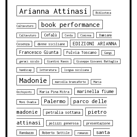
Arianna Attinasi
Biblioteca
book performance
Caltavuturo
Cefalù
Damiano
Caltavuturo
Cerda
Ciminna
EDIZIONI ARIANNA
Cosenza
donne siciliane
Francesco Giunta
Fulvia Toscano
Gangi
geraci siculo
Giardini Naxos
Giuseppe Giovanni Battaglia
handicap
letteratura
lingua siciliana
Madonie
marcella brancaforte
Maria
marinella fiume
Maria Pina Mitra
Occhipinti
Palermo
parco delle
Moni Ovadia
pietro
madonie
petralia sottana
attinasi
polizzi generosa
presentazione
santa
Randazzo
Roberto Sottile
romanzo