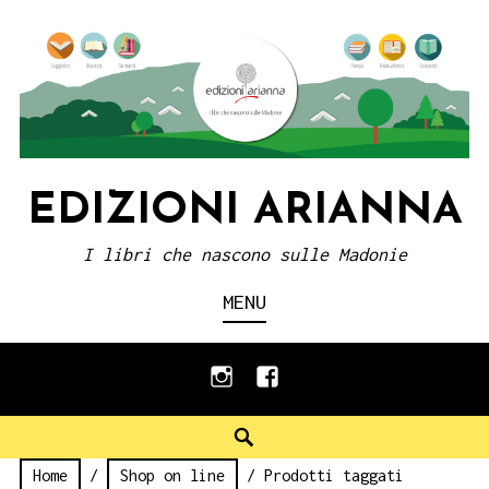
Skip
to
content
EDIZIONI ARIANNA
I libri che nascono sulle Madonie
MENU
instagram
facebook
Search
Home
/
Shop on line
/ Prodotti taggati