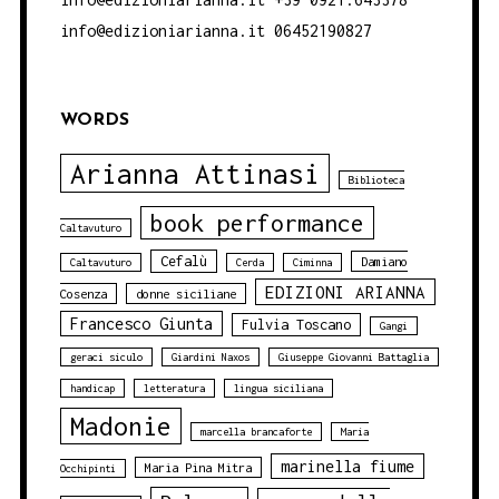
info@edizioniarianna.it 06452190827
WORDS
Arianna Attinasi
Biblioteca
book performance
Caltavuturo
Cefalù
Damiano
Caltavuturo
Cerda
Ciminna
EDIZIONI ARIANNA
Cosenza
donne siciliane
Francesco Giunta
Fulvia Toscano
Gangi
geraci siculo
Giardini Naxos
Giuseppe Giovanni Battaglia
handicap
letteratura
lingua siciliana
Madonie
marcella brancaforte
Maria
marinella fiume
Maria Pina Mitra
Occhipinti