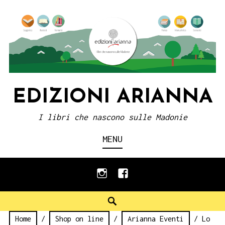
Skip
to
content
EDIZIONI ARIANNA
I libri che nascono sulle Madonie
MENU
instagram
facebook
Search
Home
/
Shop on line
/
Arianna Eventi
/ Lo