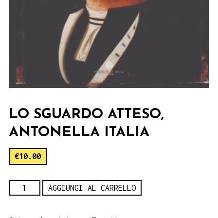
LO SGUARDO ATTESO,
ANTONELLA ITALIA
€
10.00
Lo
AGGIUNGI AL CARRELLO
sguardo
atteso,