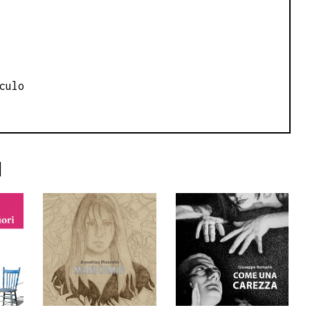
culo
I