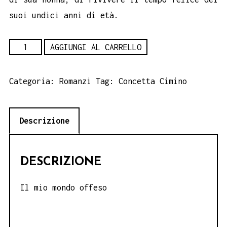
suoi undici anni di età.
Il
AGGIUNGI AL CARRELLO
mio
mondo
Categoria:
Romanzi
Tag:
Concetta Cimino
offeso
-
Descrizione
Concetta
Cimino
quantità
DESCRIZIONE
Il mio mondo offeso