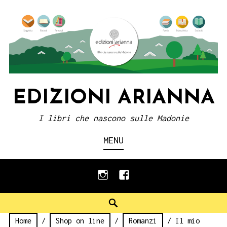
Skip
to
content
EDIZIONI ARIANNA
I libri che nascono sulle Madonie
MENU
instagram
facebook
Search
Home
/
Shop on line
/
Romanzi
/ Il mio