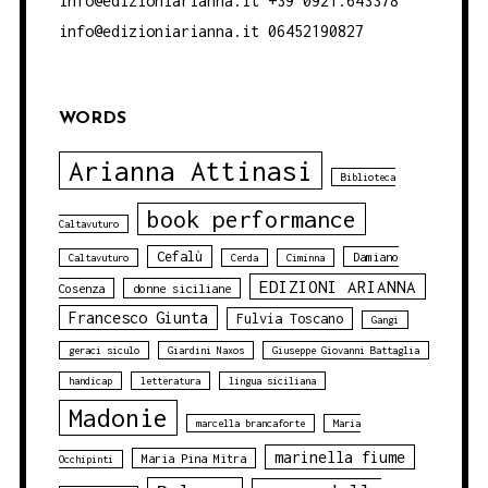
info@edizioniarianna.it +39 0921.643378
info@edizioniarianna.it 06452190827
WORDS
Arianna Attinasi
Biblioteca
book performance
Caltavuturo
Cefalù
Damiano
Caltavuturo
Cerda
Ciminna
EDIZIONI ARIANNA
Cosenza
donne siciliane
Francesco Giunta
Fulvia Toscano
Gangi
geraci siculo
Giardini Naxos
Giuseppe Giovanni Battaglia
handicap
letteratura
lingua siciliana
Madonie
marcella brancaforte
Maria
marinella fiume
Maria Pina Mitra
Occhipinti