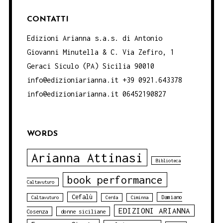
CONTATTI
Edizioni Arianna s.a.s. di Antonio
Giovanni Minutella & C. Via Zefiro, 1
Geraci Siculo (PA) Sicilia 90010
info@edizioniarianna.it +39 0921.643378
info@edizioniarianna.it 06452190827
WORDS
Arianna Attinasi
Biblioteca
book performance
Caltavuturo
Cefalù
Damiano
Caltavuturo
Cerda
Ciminna
EDIZIONI ARIANNA
Cosenza
donne siciliane