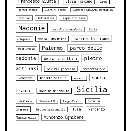
Francesco Giunta
Fulvia Toscano
Gangi
geraci siculo
Giardini Naxos
Giuseppe Giovanni Battaglia
handicap
letteratura
lingua siciliana
Madonie
marcella brancaforte
Maria
marinella fiume
Maria Pina Mitra
Occhipinti
Palermo
parco delle
Moni Ovadia
pietro
madonie
petralia sottana
attinasi
polizzi generosa
presentazione
santa
Randazzo
Roberto Sottile
romanzo
Sicilia
franco
santino mirabella
termini
siciliano
Statale 120
Targa Florio
Tusa
Vincenzo
imerese
Turismo esperenziale
Vincenzo Ognibene
Muscarella