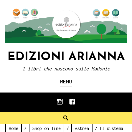
Skip
to
content
EDIZIONI ARIANNA
I libri che nascono sulle Madonie
MENU
instagram
facebook
Search
Home
/
Shop on line
/
Astrea
/ Il sistema