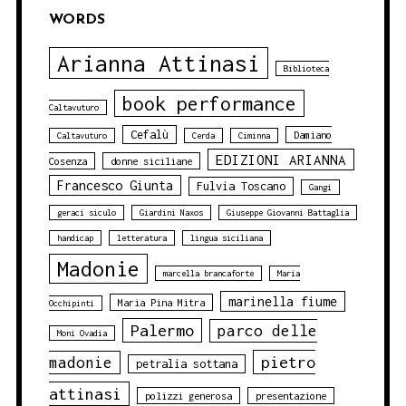
WORDS
Arianna Attinasi
Biblioteca
book performance
Caltavuturo
Cefalù
Damiano
Caltavuturo
Cerda
Ciminna
EDIZIONI ARIANNA
Cosenza
donne siciliane
Francesco Giunta
Fulvia Toscano
Gangi
geraci siculo
Giardini Naxos
Giuseppe Giovanni Battaglia
handicap
letteratura
lingua siciliana
Madonie
marcella brancaforte
Maria
marinella fiume
Maria Pina Mitra
Occhipinti
Palermo
parco delle
Moni Ovadia
pietro
madonie
petralia sottana
attinasi
polizzi generosa
presentazione