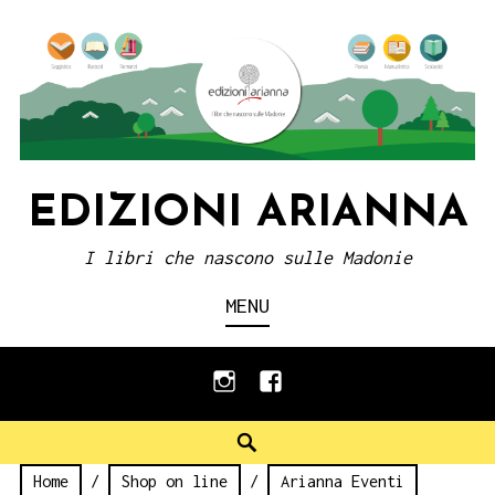
Skip
to
content
EDIZIONI ARIANNA
I libri che nascono sulle Madonie
MENU
instagram
facebook
Search
Home
/
Shop on line
/
Arianna Eventi