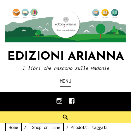
Skip
to
content
EDIZIONI ARIANNA
I libri che nascono sulle Madonie
MENU
instagram
facebook
Search
Home
/
Shop on line
/ Prodotti taggati