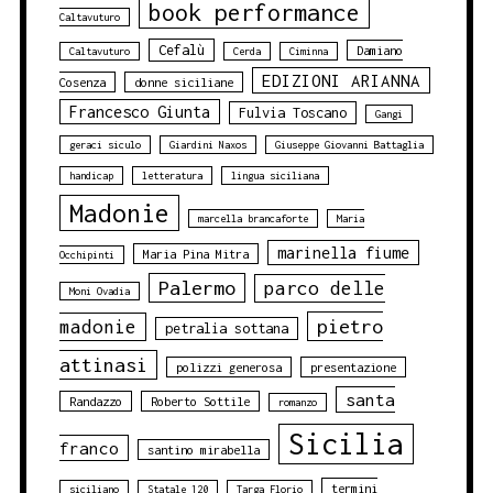
book performance
Caltavuturo
Cefalù
Damiano
Caltavuturo
Cerda
Ciminna
EDIZIONI ARIANNA
Cosenza
donne siciliane
Francesco Giunta
Fulvia Toscano
Gangi
geraci siculo
Giardini Naxos
Giuseppe Giovanni Battaglia
handicap
letteratura
lingua siciliana
Madonie
marcella brancaforte
Maria
marinella fiume
Maria Pina Mitra
Occhipinti
Palermo
parco delle
Moni Ovadia
pietro
madonie
petralia sottana
attinasi
polizzi generosa
presentazione
santa
Randazzo
Roberto Sottile
romanzo
Sicilia
franco
santino mirabella
termini
siciliano
Statale 120
Targa Florio