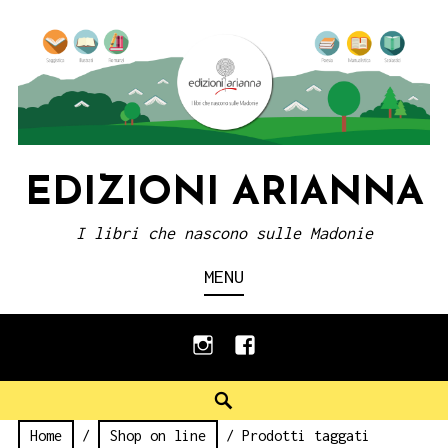
Skip
to
content
EDIZIONI ARIANNA
I libri che nascono sulle Madonie
MENU
instagram
facebook
Search
Home
/
Shop on line
/ Prodotti taggati