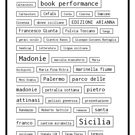
book performance
Caltavuturo
Cefalù
Damiano
Caltavuturo
Cerda
Ciminna
EDIZIONI ARIANNA
Cosenza
donne siciliane
Francesco Giunta
Fulvia Toscano
Gangi
geraci siculo
Giardini Naxos
Giuseppe Giovanni Battaglia
handicap
letteratura
lingua siciliana
Madonie
marcella brancaforte
Maria
marinella fiume
Maria Pina Mitra
Occhipinti
Palermo
parco delle
Moni Ovadia
pietro
madonie
petralia sottana
attinasi
polizzi generosa
presentazione
santa
Randazzo
Roberto Sottile
romanzo
Sicilia
franco
santino mirabella
termini
siciliano
Statale 120
Targa Florio