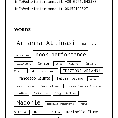
info@edizioniarianna.it +39 0921.643378
info@edizioniarianna.it 06452190827
WORDS
Arianna Attinasi
Biblioteca
book performance
Caltavuturo
Cefalù
Damiano
Caltavuturo
Cerda
Ciminna
EDIZIONI ARIANNA
Cosenza
donne siciliane
Francesco Giunta
Fulvia Toscano
Gangi
geraci siculo
Giardini Naxos
Giuseppe Giovanni Battaglia
handicap
letteratura
lingua siciliana
Madonie
marcella brancaforte
Maria
marinella fiume
Maria Pina Mitra
Occhipinti