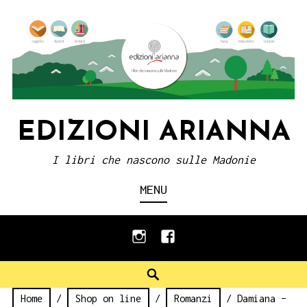
Skip
to
content
EDIZIONI ARIANNA
I libri che nascono sulle Madonie
MENU
instagram
facebook
Search
Home
/
Shop on line
/
Romanzi
/ Damiana –