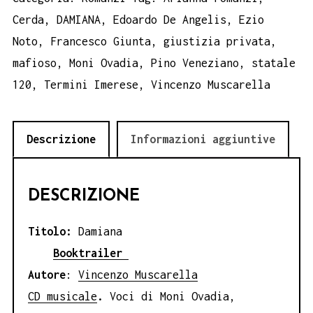
Muscarella
Cerda
,
DAMIANA
,
Edoardo De Angelis
,
Ezio
quantità
Noto
,
Francesco Giunta
,
giustizia privata
,
mafioso
,
Moni Ovadia
,
Pino Veneziano
,
statale
120
,
Termini Imerese
,
Vincenzo Muscarella
Descrizione
Informazioni aggiuntive
DESCRIZIONE
Titolo:
Damiana
Booktrailer
Autore
:
Vincenzo Muscarella
CD musicale
.
Voci di Moni Ovadia,