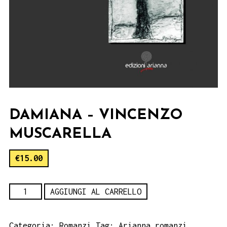
DAMIANA – VINCENZO
MUSCARELLA
€
15.00
Damiana
AGGIUNGI AL CARRELLO
-
Vincenzo
Categoria:
Romanzi
Tag:
Arianna romanzi
,