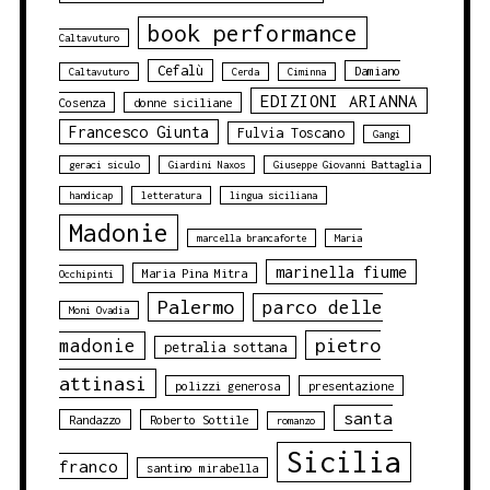
book performance
Caltavuturo
Cefalù
Damiano
Caltavuturo
Cerda
Ciminna
EDIZIONI ARIANNA
Cosenza
donne siciliane
Francesco Giunta
Fulvia Toscano
Gangi
geraci siculo
Giardini Naxos
Giuseppe Giovanni Battaglia
handicap
letteratura
lingua siciliana
Madonie
marcella brancaforte
Maria
marinella fiume
Maria Pina Mitra
Occhipinti
Palermo
parco delle
Moni Ovadia
pietro
madonie
petralia sottana
attinasi
polizzi generosa
presentazione
santa
Randazzo
Roberto Sottile
romanzo
Sicilia
franco
santino mirabella