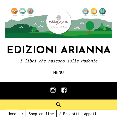
Skip
to
content
EDIZIONI ARIANNA
I libri che nascono sulle Madonie
MENU
instagram
facebook
Search
Home
/
Shop on line
/ Prodotti taggati