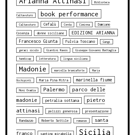
Arianna Attinasi
Biblioteca
book performance
Caltavuturo
Cefalù
Damiano
Caltavuturo
Cerda
Ciminna
EDIZIONI ARIANNA
Cosenza
donne siciliane
Francesco Giunta
Fulvia Toscano
Gangi
geraci siculo
Giardini Naxos
Giuseppe Giovanni Battaglia
handicap
letteratura
lingua siciliana
Madonie
marcella brancaforte
Maria
marinella fiume
Maria Pina Mitra
Occhipinti
Palermo
parco delle
Moni Ovadia
pietro
madonie
petralia sottana
attinasi
polizzi generosa
presentazione
santa
Randazzo
Roberto Sottile
romanzo
Sicilia
franco
santino mirabella