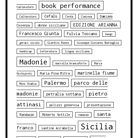
book performance
Caltavuturo
Cefalù
Damiano
Caltavuturo
Cerda
Ciminna
EDIZIONI ARIANNA
Cosenza
donne siciliane
Francesco Giunta
Fulvia Toscano
Gangi
geraci siculo
Giardini Naxos
Giuseppe Giovanni Battaglia
handicap
letteratura
lingua siciliana
Madonie
marcella brancaforte
Maria
marinella fiume
Maria Pina Mitra
Occhipinti
Palermo
parco delle
Moni Ovadia
pietro
madonie
petralia sottana
attinasi
polizzi generosa
presentazione
santa
Randazzo
Roberto Sottile
romanzo
Sicilia
franco
santino mirabella