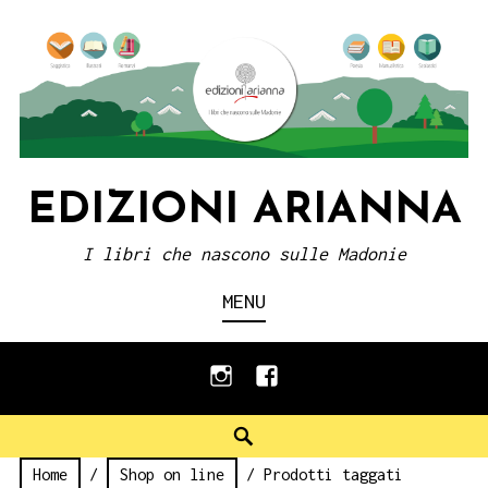
Skip
to
content
EDIZIONI ARIANNA
I libri che nascono sulle Madonie
MENU
instagram
facebook
Search
Home
/
Shop on line
/ Prodotti taggati