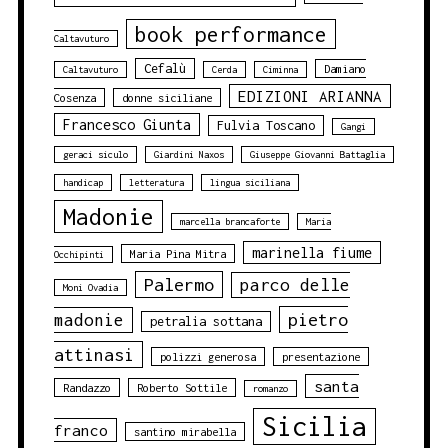
book performance
Caltavuturo
Cefalù
Damiano
Caltavuturo
Cerda
Ciminna
EDIZIONI ARIANNA
Cosenza
donne siciliane
Francesco Giunta
Fulvia Toscano
Gangi
geraci siculo
Giardini Naxos
Giuseppe Giovanni Battaglia
handicap
letteratura
lingua siciliana
Madonie
marcella brancaforte
Maria
marinella fiume
Maria Pina Mitra
Occhipinti
Palermo
parco delle
Moni Ovadia
pietro
madonie
petralia sottana
attinasi
polizzi generosa
presentazione
santa
Randazzo
Roberto Sottile
romanzo
Sicilia
franco
santino mirabella