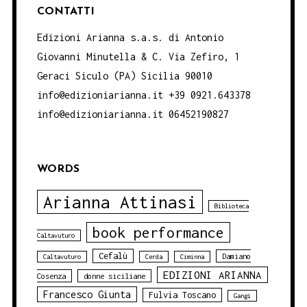
CONTATTI
Edizioni Arianna s.a.s. di Antonio
Giovanni Minutella & C. Via Zefiro, 1
Geraci Siculo (PA) Sicilia 90010
info@edizioniarianna.it +39 0921.643378
info@edizioniarianna.it 06452190827
WORDS
Arianna Attinasi
Biblioteca
book performance
Caltavuturo
Cefalù
Damiano
Caltavuturo
Cerda
Ciminna
EDIZIONI ARIANNA
Cosenza
donne siciliane
Francesco Giunta
Fulvia Toscano
Gangi