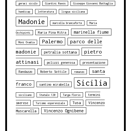
geraci siculo
Giardini Naxos
Giuseppe Giovanni Battaglia
handicap
letteratura
lingua siciliana
Madonie
marcella brancaforte
Maria
marinella fiume
Maria Pina Mitra
Occhipinti
Palermo
parco delle
Moni Ovadia
pietro
madonie
petralia sottana
attinasi
polizzi generosa
presentazione
santa
Randazzo
Roberto Sottile
romanzo
Sicilia
franco
santino mirabella
termini
siciliano
Statale 120
Targa Florio
Tusa
Vincenzo
imerese
Turismo esperenziale
Vincenzo Ognibene
Muscarella