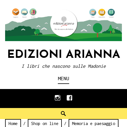
Skip
to
content
EDIZIONI ARIANNA
I libri che nascono sulle Madonie
MENU
instagram
facebook
Search
Home
/
Shop on line
/
Memoria e paesaggio