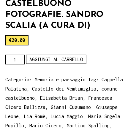
CASTELBUONO
FOTOGRAFIE. SANDRO
SCALIA (A CURA DI)
€
20.00
CASTELBUONO
AGGIUNGI AL CARRELLO
Fotografie.
Sandro
Categoria:
Memoria e paesaggio
Tag:
Cappella
Scalia
Palatina
,
Castello dei Vemtimiglia
,
comune
(a
castelbuono
,
Elisabetta Brian
,
Francesca
cura
Cicero Bellizza
,
Gianni Cusumano
,
Giuseppe
di)
Leone
,
Lia Romè
,
Lucia Maggio
,
Maria Sngela
quantità
Pupillo
,
Mario Cicero
,
Martino Spallinp
,