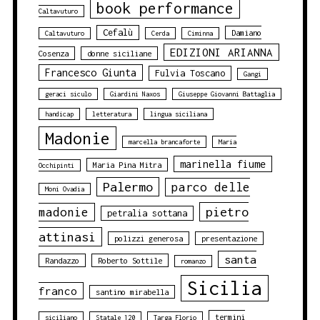
book performance
Caltavuturo
Cefalù
Damiano
Caltavuturo
Cerda
Ciminna
EDIZIONI ARIANNA
Cosenza
donne siciliane
Francesco Giunta
Fulvia Toscano
Gangi
geraci siculo
Giardini Naxos
Giuseppe Giovanni Battaglia
handicap
letteratura
lingua siciliana
Madonie
marcella brancaforte
Maria
marinella fiume
Maria Pina Mitra
Occhipinti
Palermo
parco delle
Moni Ovadia
pietro
madonie
petralia sottana
attinasi
polizzi generosa
presentazione
santa
Randazzo
Roberto Sottile
romanzo
Sicilia
franco
santino mirabella
termini
siciliano
Statale 120
Targa Florio