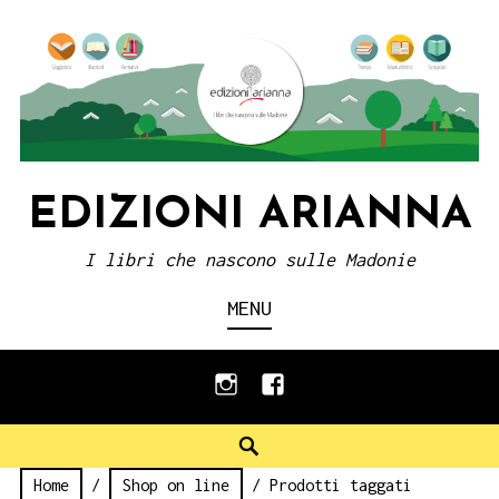
Skip
to
content
EDIZIONI ARIANNA
I libri che nascono sulle Madonie
MENU
instagram
facebook
Search
Home
/
Shop on line
/ Prodotti taggati