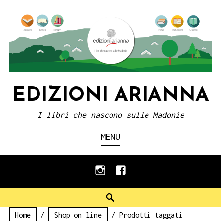
Skip
to
content
EDIZIONI ARIANNA
I libri che nascono sulle Madonie
MENU
instagram
facebook
Search
Home
/
Shop on line
/ Prodotti taggati