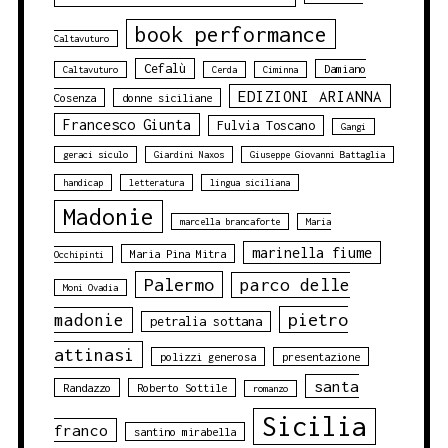
book performance
Caltavuturo
Cefalù
Damiano
Caltavuturo
Cerda
Ciminna
EDIZIONI ARIANNA
Cosenza
donne siciliane
Francesco Giunta
Fulvia Toscano
Gangi
geraci siculo
Giardini Naxos
Giuseppe Giovanni Battaglia
handicap
letteratura
lingua siciliana
Madonie
marcella brancaforte
Maria
marinella fiume
Maria Pina Mitra
Occhipinti
Palermo
parco delle
Moni Ovadia
pietro
madonie
petralia sottana
attinasi
polizzi generosa
presentazione
santa
Randazzo
Roberto Sottile
romanzo
Sicilia
franco
santino mirabella