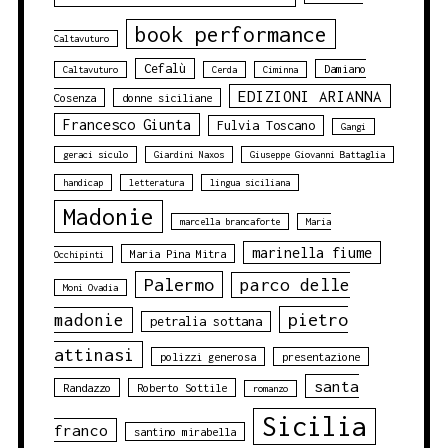
book performance
Caltavuturo
Cefalù
Damiano
Caltavuturo
Cerda
Ciminna
EDIZIONI ARIANNA
Cosenza
donne siciliane
Francesco Giunta
Fulvia Toscano
Gangi
geraci siculo
Giardini Naxos
Giuseppe Giovanni Battaglia
handicap
letteratura
lingua siciliana
Madonie
marcella brancaforte
Maria
marinella fiume
Maria Pina Mitra
Occhipinti
Palermo
parco delle
Moni Ovadia
pietro
madonie
petralia sottana
attinasi
polizzi generosa
presentazione
santa
Randazzo
Roberto Sottile
romanzo
Sicilia
franco
santino mirabella