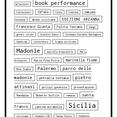
book performance
Caltavuturo
Cefalù
Damiano
Caltavuturo
Cerda
Ciminna
EDIZIONI ARIANNA
Cosenza
donne siciliane
Francesco Giunta
Fulvia Toscano
Gangi
geraci siculo
Giardini Naxos
Giuseppe Giovanni Battaglia
handicap
letteratura
lingua siciliana
Madonie
marcella brancaforte
Maria
marinella fiume
Maria Pina Mitra
Occhipinti
Palermo
parco delle
Moni Ovadia
pietro
madonie
petralia sottana
attinasi
polizzi generosa
presentazione
santa
Randazzo
Roberto Sottile
romanzo
Sicilia
franco
santino mirabella
termini
siciliano
Statale 120
Targa Florio