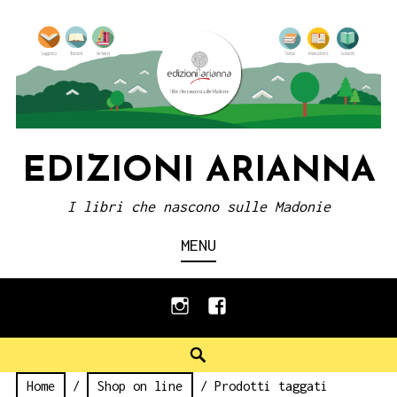
Skip
to
content
EDIZIONI ARIANNA
I libri che nascono sulle Madonie
MENU
instagram
facebook
Search
Home
/
Shop on line
/ Prodotti taggati