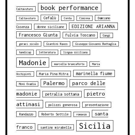
book performance
Caltavuturo
Cefalù
Damiano
Caltavuturo
Cerda
Ciminna
EDIZIONI ARIANNA
Cosenza
donne siciliane
Francesco Giunta
Fulvia Toscano
Gangi
geraci siculo
Giardini Naxos
Giuseppe Giovanni Battaglia
handicap
letteratura
lingua siciliana
Madonie
marcella brancaforte
Maria
marinella fiume
Maria Pina Mitra
Occhipinti
Palermo
parco delle
Moni Ovadia
pietro
madonie
petralia sottana
attinasi
polizzi generosa
presentazione
santa
Randazzo
Roberto Sottile
romanzo
Sicilia
franco
santino mirabella