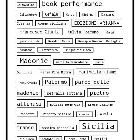
book performance
Caltavuturo
Cefalù
Damiano
Caltavuturo
Cerda
Ciminna
EDIZIONI ARIANNA
Cosenza
donne siciliane
Francesco Giunta
Fulvia Toscano
Gangi
geraci siculo
Giardini Naxos
Giuseppe Giovanni Battaglia
handicap
letteratura
lingua siciliana
Madonie
marcella brancaforte
Maria
marinella fiume
Maria Pina Mitra
Occhipinti
Palermo
parco delle
Moni Ovadia
pietro
madonie
petralia sottana
attinasi
polizzi generosa
presentazione
santa
Randazzo
Roberto Sottile
romanzo
Sicilia
franco
santino mirabella
termini
siciliano
Statale 120
Targa Florio