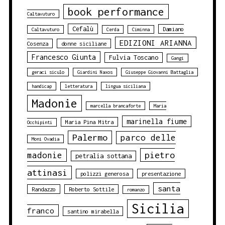
book performance
Caltavuturo
Cefalù
Damiano
Caltavuturo
Cerda
Ciminna
EDIZIONI ARIANNA
Cosenza
donne siciliane
Francesco Giunta
Fulvia Toscano
Gangi
geraci siculo
Giardini Naxos
Giuseppe Giovanni Battaglia
handicap
letteratura
lingua siciliana
Madonie
marcella brancaforte
Maria
marinella fiume
Maria Pina Mitra
Occhipinti
Palermo
parco delle
Moni Ovadia
pietro
madonie
petralia sottana
attinasi
polizzi generosa
presentazione
santa
Randazzo
Roberto Sottile
romanzo
Sicilia
franco
santino mirabella